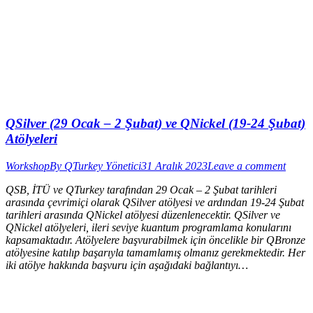
QSilver (29 Ocak – 2 Şubat) ve QNickel (19-24 Şubat)
Atölyeleri
Workshop
By
QTurkey Yönetici
31 Aralık 2023
Leave a comment
QSB, İTÜ ve QTurkey tarafından 29 Ocak – 2 Şubat tarihleri
arasında çevrimiçi olarak QSilver atölyesi ve ardından 19-24 Şubat
tarihleri arasında QNickel atölyesi düzenlenecektir. QSilver ve
QNickel atölyeleri, ileri seviye kuantum programlama konularını
kapsamaktadır. Atölyelere başvurabilmek için öncelikle bir QBronze
atölyesine katılıp başarıyla tamamlamış olmanız gerekmektedir. Her
iki atölye hakkında başvuru için aşağıdaki bağlantıyı…