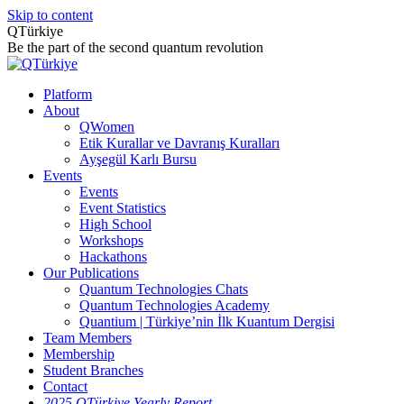
Skip to content
QTürkiye
Be the part of the second quantum revolution
Platform
About
QWomen
Etik Kurallar ve Davranış Kuralları
Ayşegül Karlı Bursu
Events
Events
Event Statistics
High School
Workshops
Hackathons
Our Publications
Quantum Technologies Chats
Quantum Technologies Academy
Quantium | Türkiye’nin İlk Kuantum Dergisi
Team Members
Membership
Student Branches
Contact
2025 QTürkiye Yearly Report