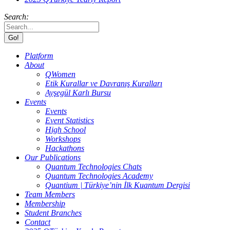
Search:
Platform
About
QWomen
Etik Kurallar ve Davranış Kuralları
Ayşegül Karlı Bursu
Events
Events
Event Statistics
High School
Workshops
Hackathons
Our Publications
Quantum Technologies Chats
Quantum Technologies Academy
Quantium | Türkiye’nin İlk Kuantum Dergisi
Team Members
Membership
Student Branches
Contact