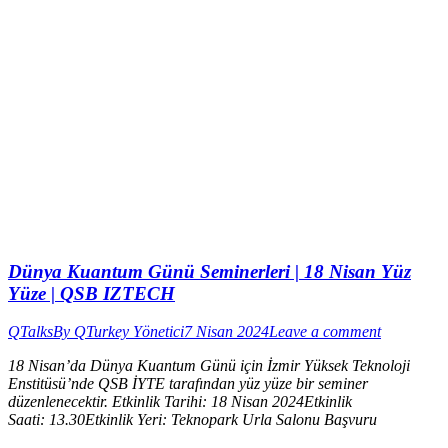
Dünya Kuantum Günü Seminerleri | 18 Nisan Yüz
Yüze | QSB IZTECH
QTalks
By
QTurkey Yönetici
7 Nisan 2024
Leave a comment
18 Nisan’da Dünya Kuantum Günü için İzmir Yüksek Teknoloji
Enstitüsü’nde QSB İYTE tarafından yüz yüze bir seminer
düzenlenecektir. Etkinlik Tarihi: 18 Nisan 2024Etkinlik
Saati: 13.30Etkinlik Yeri: Teknopark Urla Salonu Başvuru