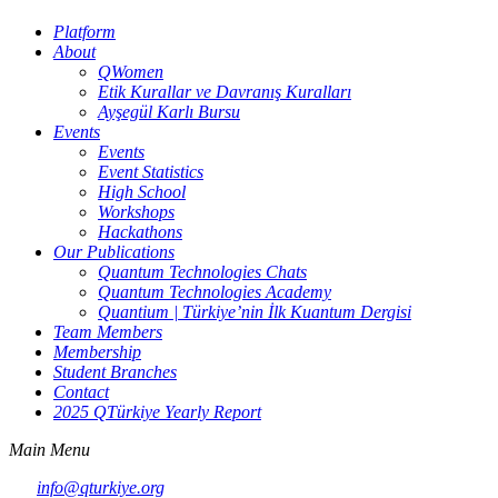
Platform
About
QWomen
Etik Kurallar ve Davranış Kuralları
Ayşegül Karlı Bursu
Events
Events
Event Statistics
High School
Workshops
Hackathons
Our Publications
Quantum Technologies Chats
Quantum Technologies Academy
Quantium | Türkiye’nin İlk Kuantum Dergisi
Team Members
Membership
Student Branches
Contact
2025 QTürkiye Yearly Report
Main Menu
info@qturkiye.org