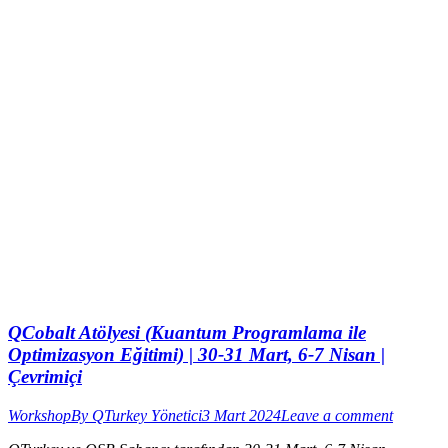
QCobalt Atölyesi (Kuantum Programlama ile
Optimizasyon Eğitimi) | 30-31 Mart, 6-7 Nisan |
Çevrimiçi
Workshop
By
QTurkey Yönetici
3 Mart 2024
Leave a comment