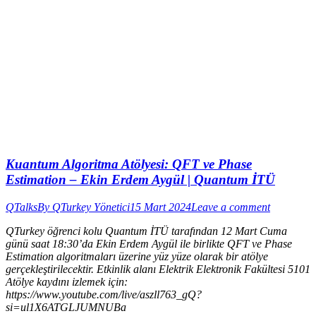
Kuantum Algoritma Atölyesi: QFT ve Phase
Estimation – Ekin Erdem Aygül | Quantum İTÜ
QTalks
By
QTurkey Yönetici
15 Mart 2024
Leave a comment
QTurkey öğrenci kolu Quantum İTÜ tarafından 12 Mart Cuma
günü saat 18:30’da Ekin Erdem Aygül ile birlikte QFT ve Phase
Estimation algoritmaları üzerine yüz yüze olarak bir atölye
gerçekleştirilecektir. Etkinlik alanı Elektrik Elektronik Fakültesi 5101
Atölye kaydını izlemek için:
https://www.youtube.com/live/aszll763_gQ?
si=ul1X6ATGLJUMNUBa