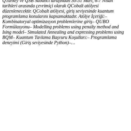
QTurkey ve QSB Sabancı tarafından 30-31 Mart, 6-7 Nisan
tarihleri arasında çevrimiçi olarak QCobalt atölyesi
düzenlenecektir. QCobalt atölyesi, giriş seviyesinde kuantum
programlama konularını kapsamaktadır. Atölye İçeriği:–
Kombinatoryal optimizasyon problemlerine giriş– QUBO
Formülasyonu– Modelling problems using penalty method and
Ising model– Simulated Annealing and expressing problems using
BQM– Kuantum Tavlama Başvuru Koşulları:– Programlama
deneyimi (Giriş seviyesinde Python)–…