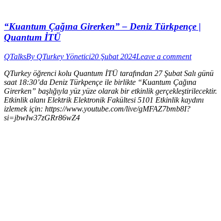
“Kuantum Çağına Girerken” – Deniz Türkpençe |
Quantum İTÜ
QTalks
By
QTurkey Yönetici
20 Şubat 2024
Leave a comment
QTurkey öğrenci kolu Quantum İTÜ tarafından 27 Şubat Salı günü
saat 18:30’da Deniz Türkpençe ile birlikte “Kuantum Çağına
Girerken” başlığıyla yüz yüze olarak bir etkinlik gerçekleştirilecektir.
Etkinlik alanı Elektrik Elektronik Fakültesi 5101 Etkinlik kaydını
izlemek için: https://www.youtube.com/live/gMFAZ7bmb8I?
si=jbwIw37zGRr86wZ4