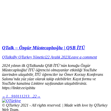
QTalk – Özgür Müstecaplıoğlu | QSB İTÜ
QTalks
By
QTurkey Yönetici
22 Aralık 2023
Leave a comment
2024 yılının ilk QTalkunda QSB İTÜ’nün konuğu Özgür
Müstecaplıoğlu! İTÜ öğrencisi olmayanlar etkinliği YouTube
üzerinden ulaşabilir, İTÜ öğrenciler ise Ömer Korzay Konferans
Salonu’nda yüz yüze olarak takip edebilirler. Kayıt formu ve
YouTube kanalına Linktree sayfasından ulaşabilirsiniz.
https://linktr.ee/qsbitu
←
1
…
9
10
11
12
13
…
22
→
© QTurkey 2021 - All rights reserved. | Made with love by QTurkey
Web Team.