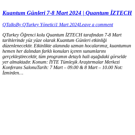
Kuantum Günleri 7-8 Mart 2024 | Quantum İZTECH
QTalks
By
QTurkey Yönetici
1 Mart 2024
Leave a comment
QTurkey Öğrenci kolu Quantum İZTECH tarafından 7-8 Mart
tarihlerinde yüz yüze olarak Kuantum Günleri etkinliği
düzenlenecektir. Etkinlikte alanında uzman hocalarımız, kuantumun
hemen her dalından farklı konuları içeren sunumlarını
gerçekleştirecektir, tüm programın detaylı hali aşağıdaki görselde
yer almaktadır. Konum: İYTE Tümleşik Araştırmalar Merkezi
Konferans SalonuTarih: 7 Mart – 09.00 & 8 Mart – 10.00 Not:
İzmirden…