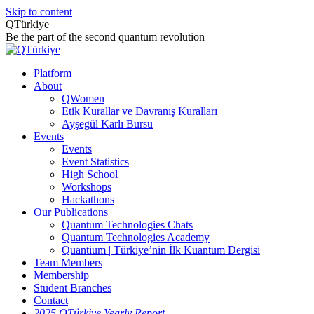
Skip to content
QTürkiye
Be the part of the second quantum revolution
Platform
About
QWomen
Etik Kurallar ve Davranış Kuralları
Ayşegül Karlı Bursu
Events
Events
Event Statistics
High School
Workshops
Hackathons
Our Publications
Quantum Technologies Chats
Quantum Technologies Academy
Quantium | Türkiye’nin İlk Kuantum Dergisi
Team Members
Membership
Student Branches
Contact
2025 QTürkiye Yearly Report