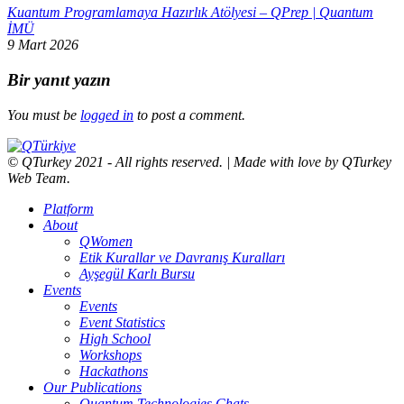
Kuantum Programlamaya Hazırlık Atölyesi – QPrep | Quantum
İMÜ
9 Mart 2026
Bir yanıt yazın
You must be
logged in
to post a comment.
© QTurkey 2021 - All rights reserved. | Made with love by QTurkey
Web Team.
Platform
About
QWomen
Etik Kurallar ve Davranış Kuralları
Ayşegül Karlı Bursu
Events
Events
Event Statistics
High School
Workshops
Hackathons
Our Publications
Quantum Technologies Chats