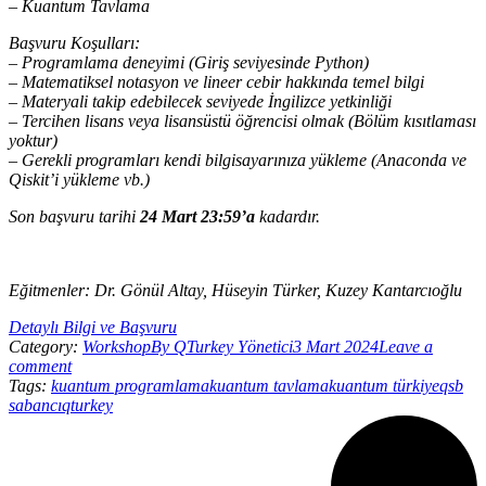
– Kuantum Tavlama
Başvuru Koşulları:
– Programlama deneyimi (Giriş seviyesinde Python)
– Matematiksel notasyon ve lineer cebir hakkında temel bilgi
– Materyali takip edebilecek seviyede İngilizce yetkinliği
– Tercihen lisans veya lisansüstü öğrencisi olmak (Bölüm kısıtlaması
yoktur)
– Gerekli programları kendi bilgisayarınıza yükleme (Anaconda ve
Qiskit’i yükleme vb.)
Son başvuru tarihi
24 Mart 23:59’a
kadardır.
Eğitmenler: Dr. Gönül Altay, Hüseyin Türker, Kuzey Kantarcıoğlu
Detaylı Bilgi ve Başvuru
Category:
Workshop
By
QTurkey Yönetici
3 Mart 2024
Leave a
comment
Tags:
kuantum programlama
kuantum tavlama
kuantum türkiye
qsb
sabancı
qturkey