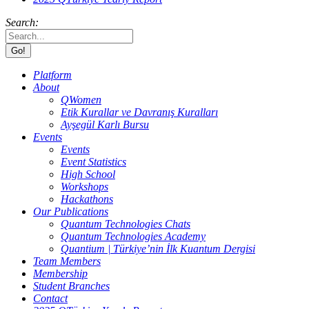
Search:
Platform
About
QWomen
Etik Kurallar ve Davranış Kuralları
Ayşegül Karlı Bursu
Events
Events
Event Statistics
High School
Workshops
Hackathons
Our Publications
Quantum Technologies Chats
Quantum Technologies Academy
Quantium | Türkiye’nin İlk Kuantum Dergisi
Team Members
Membership
Student Branches
Contact