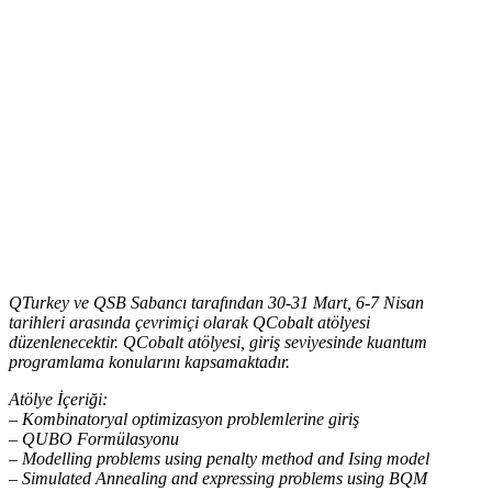
QTurkey ve QSB Sabancı tarafından 30-31 Mart, 6-7 Nisan
tarihleri arasında çevrimiçi olarak QCobalt atölyesi
düzenlenecektir. QCobalt atölyesi, giriş seviyesinde kuantum
programlama konularını kapsamaktadır.
Atölye İçeriği:
– Kombinatoryal optimizasyon problemlerine giriş
– QUBO Formülasyonu
– Modelling problems using penalty method and Ising model
– Simulated Annealing and expressing problems using BQM