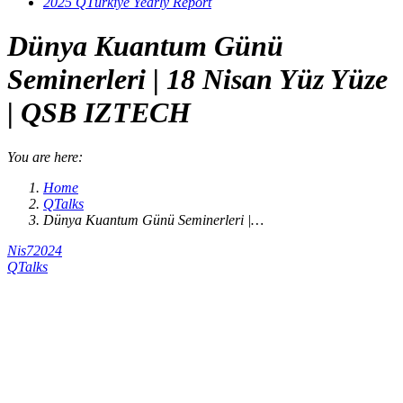
2025 QTürkiye Yearly Report
Dünya Kuantum Günü
Seminerleri | 18 Nisan Yüz Yüze
| QSB IZTECH
You are here:
Home
QTalks
Dünya Kuantum Günü Seminerleri |…
Nis
7
2024
QTalks