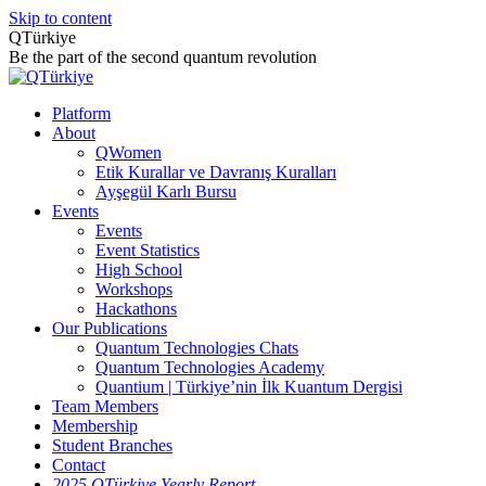
Skip to content
QTürkiye
Be the part of the second quantum revolution
Platform
About
QWomen
Etik Kurallar ve Davranış Kuralları
Ayşegül Karlı Bursu
Events
Events
Event Statistics
High School
Workshops
Hackathons
Our Publications
Quantum Technologies Chats
Quantum Technologies Academy
Quantium | Türkiye’nin İlk Kuantum Dergisi
Team Members
Membership
Student Branches
Contact
2025 QTürkiye Yearly Report