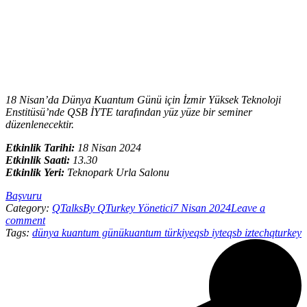
18 Nisan’da Dünya Kuantum Günü için İzmir Yüksek Teknoloji
Enstitüsü’nde QSB İYTE tarafından yüz yüze bir seminer
düzenlenecektir.
Etkinlik Tarihi
:
18 Nisan 2024
Etkinlik Saati:
13.30
Etkinlik Yeri:
Teknopark Urla Salonu
Başvuru
Category:
QTalks
By
QTurkey Yönetici
7 Nisan 2024
Leave a
comment
Tags:
dünya kuantum günü
kuantum türkiye
qsb iyte
qsb iztech
qturkey