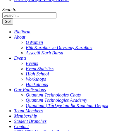
Search:
Platform
About
QWomen
Etik Kurallar ve Davranış Kuralları
Ayşegül Karlı Bursu
Events
Events
Event Statistics
High School
Workshops
Hackathons
Our Publications
Quantum Technologies Chats
Quantum Technologies Academy
Quantium | Türkiye’nin İlk Kuantum Dergisi
Team Members
Membership
Student Branches
Contact