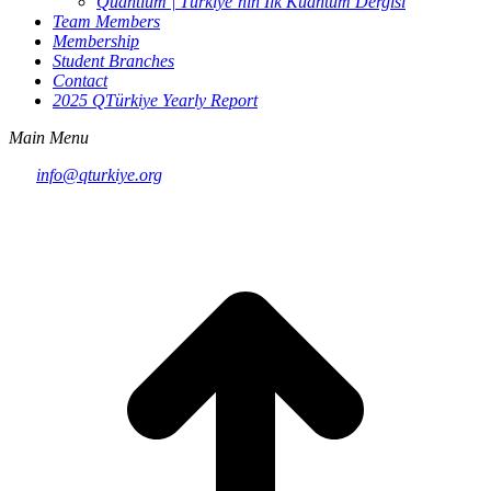
Quantium | Türkiye’nin İlk Kuantum Dergisi
Team Members
Membership
Student Branches
Contact
2025 QTürkiye Yearly Report
Main Menu
info@qturkiye.org