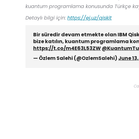
kuantum programlama konusunda Türkçe kayna
Detaylı bilgi için:
https://ej.uz/qiskit
Bir süredir devam etmekte olan IBM Qis
bize katılın, kuantum programlama konu
https://t.co/m4E63L53ZW
@KuantumTur
— Özlem Salehi (@OzlemSalehi)
June 13,
Ca