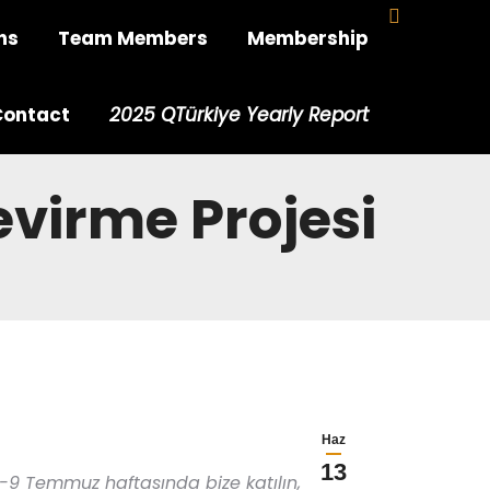
ns
Team Members
Membership
Contact
2025 QTürkiye Yearly Report
virme Projesi
Haz
13
-9 Temmuz haftasında bize katılın,