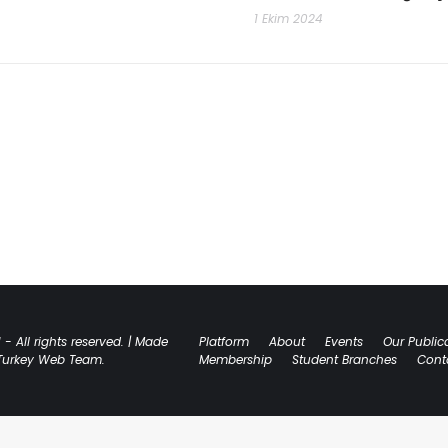
1 Ekim 2024
- All rights reserved. | Made
Platform
About
Events
Our Public
QTurkey Web Team.
Membership
Student Branches
Cont