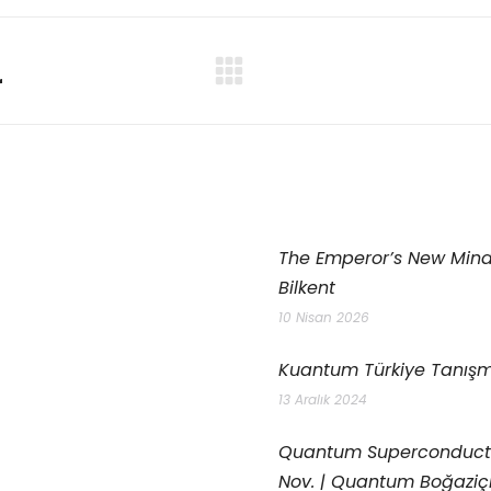
r
The Emperor’s New Mind
Bilkent
10 Nisan 2026
Kuantum Türkiye Tanışma
13 Aralık 2024
Quantum Superconductin
Nov. | Quantum Boğaziç