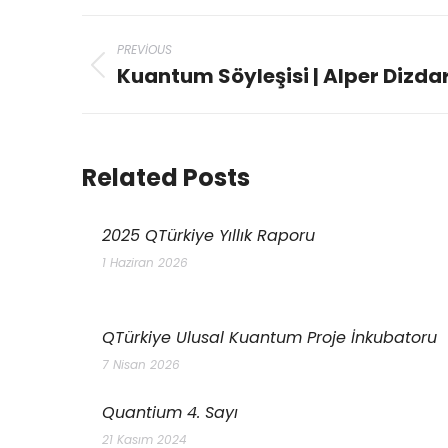
PREVIOUS
Kuantum Söyleşisi | Alper Dizda
Related Posts
2025 QTürkiye Yıllık Raporu
1 Haziran 2026
QTürkiye Ulusal Kuantum Proje İnkubatoru
7 Nisan 2026
Quantium 4. Sayı
21 Kasım 2024