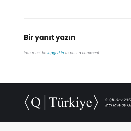
Bir yanıt yazın
You must be
logged in
to post a comment.
© QTurkey 2021 
with love by 