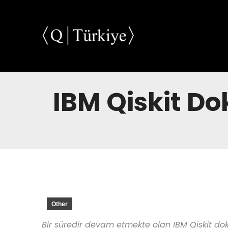
IBM Qiskit D
Other
Bir süredir devam etmekte olan IBM Qiskit dok