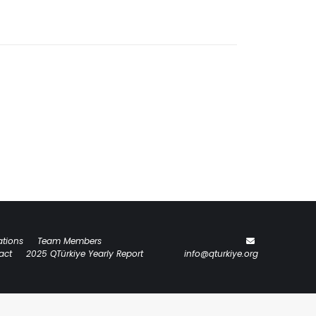
ations
Team Members
act
2025 QTürkiye Yearly Report
info@qturkiye.org