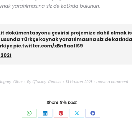
k yaratılmasına siz de katkıda bulunun.
kit dokümentasyonu çevirisi projemize dahil olmak 
sunda Türkçe kaynak yaratılmasına siz de katkıda bu
kiye
pic.twitter.com/xBnBaa1IS9
 2021
tegory:
Other
By
QTurkey Yönetici
13 Haziran 2021
Leave a comment
Share this post