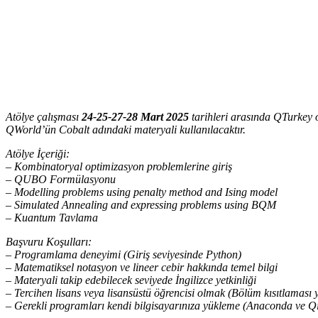
Atölye çalışması
24-25-27-28 Mart 2025
tarihleri arasında QTurkey o
QWorld’ün Cobalt adındaki materyali kullanılacaktır.
Atölye İçeriği:
– Kombinatoryal optimizasyon problemlerine giriş
– QUBO Formülasyonu
– Modelling problems using penalty method and Ising model
– Simulated Annealing and expressing problems using BQM
– Kuantum Tavlama
Başvuru Koşulları:
– Programlama deneyimi (Giriş seviyesinde Python)
– Matematiksel notasyon ve lineer cebir hakkında temel bilgi
– Materyali takip edebilecek seviyede İngilizce yetkinliği
– Tercihen lisans veya lisansüstü öğrencisi olmak (Bölüm kısıtlaması 
– Gerekli programları kendi bilgisayarınıza yükleme (Anaconda ve Qis