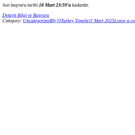
Son başvuru tarihi
18 Mart 23:59’a
kadardır.
Detaylı Bilgi ve Başvuru
Category:
Uncategorized
By
QTurkey Yönetici
1 Mart 2025
Leave a c