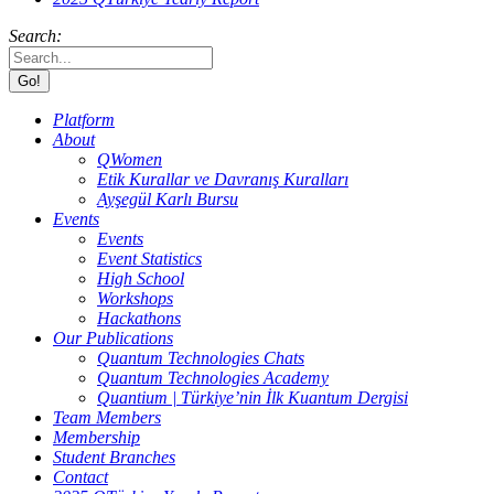
Search:
Platform
About
QWomen
Etik Kurallar ve Davranış Kuralları
Ayşegül Karlı Bursu
Events
Events
Event Statistics
High School
Workshops
Hackathons
Our Publications
Quantum Technologies Chats
Quantum Technologies Academy
Quantium | Türkiye’nin İlk Kuantum Dergisi
Team Members
Membership
Student Branches
Contact