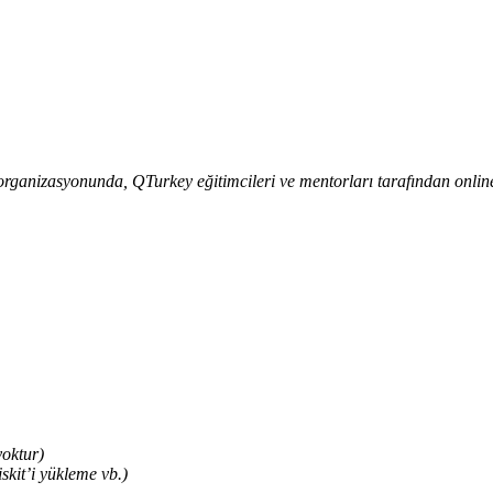
rganizasyonunda, QTurkey eğitimcileri ve mentorları tarafından online o
yoktur)
kit’i yükleme vb.)