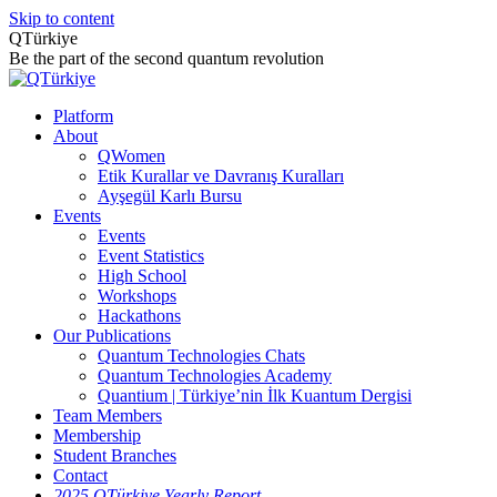
Skip to content
QTürkiye
Be the part of the second quantum revolution
Platform
About
QWomen
Etik Kurallar ve Davranış Kuralları
Ayşegül Karlı Bursu
Events
Events
Event Statistics
High School
Workshops
Hackathons
Our Publications
Quantum Technologies Chats
Quantum Technologies Academy
Quantium | Türkiye’nin İlk Kuantum Dergisi
Team Members
Membership
Student Branches
Contact
2025 QTürkiye Yearly Report