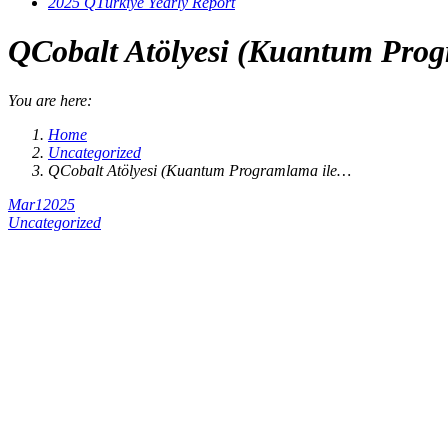
2025 QTürkiye Yearly Report
QCobalt Atölyesi (Kuantum Progr
You are here:
Home
Uncategorized
QCobalt Atölyesi (Kuantum Programlama ile…
Mar
1
2025
Uncategorized