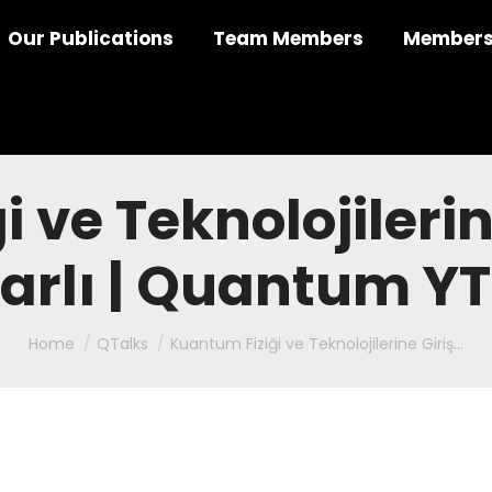
Our Publications
Team Members
Members
 ve Teknolojilerin
arlı | Quantum Y
You are here:
Home
QTalks
Kuantum Fiziği ve Teknolojilerine Giriş…