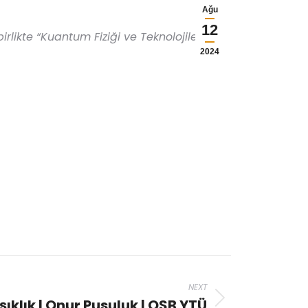
Ağu
12
rlikte “Kuantum Fiziği ve Teknolojilerine
2024
NEXT
klık | Onur Pusuluk | QSB YTÜ