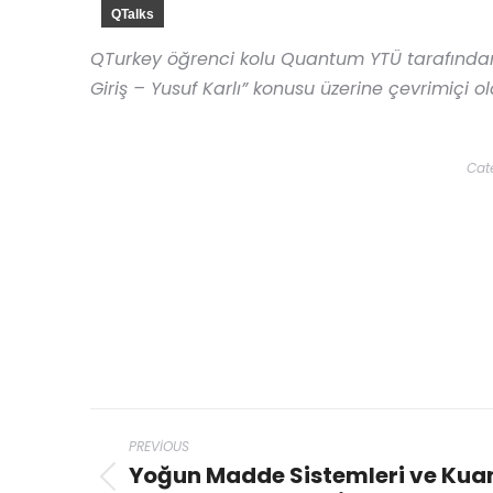
QTalks
QTurkey öğrenci kolu Quantum YTÜ tarafından 19
Giriş – Yusuf Karlı” konusu üzerine çevrimiçi ola
Cat
PREVIOUS
Yoğun Madde Sistemleri ve Ku