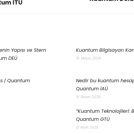
ntum İTÜ
nin Yapısı ve Stern
Kuantum Bilgisayarı Ka
tum DEÜ
18 Mayıs 2026
yıs | Quantum
Nedir bu kuantum hesap
Quantum İAÜ
15 Nisan 2026
“Kuantum Teknolojileri: 
Quantum GTÜ
31 Mart 2026