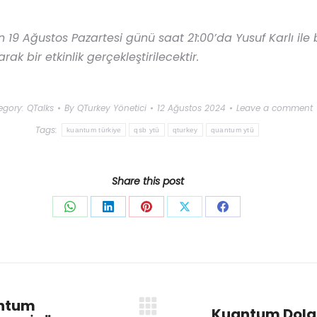
 Ağustos Pazartesi günü saat 21:00’da Yusuf Karlı ile bi
rak bir etkinlik gerçekleştirilecektir.
egory:
QTalks
By
QTurkey Yönetici
12 Ağustos 2024
Leave a comment
Tags:
kuantum türkiye
qsb ytü
qturkey
quantum ytü
Share this post
antum
Kuantum Dolaşı