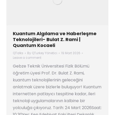
Kuantum Algılama ve Haberleşme
Teknolojileri- Bulat Z. Rami |
Quantum Kocaeli
QTalks
By
QTurkey Yönetici
19 Mart 2026
Leave a comment
Gebze Teknik Üniversitesi Fizik Bölümü
öğretim üyesi Prof. Dr. Bulat Z. Rami,
kuantum teknolojilerinin geleceğini
anlatmak üzere bizlerle buluşuyor! Kuantum
internetten patlayıcı tespitine kadar, ileri
teknoloji uygulamalarının kalbine bir
yolculuğa çıkıyoruz. Tarih: 24 Mart 2026Saat:
10.30Yer: Fen Edebiyat Fakültesi Dekanlık