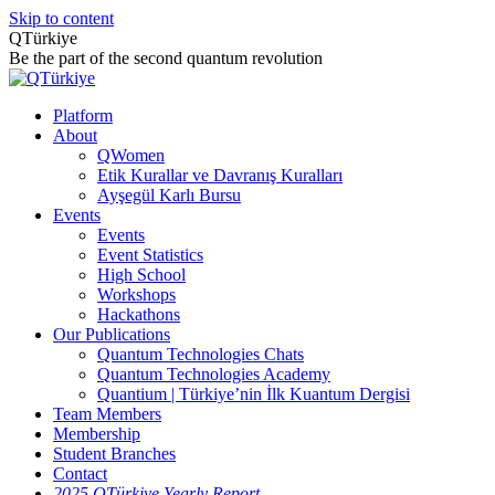
Skip to content
QTürkiye
Be the part of the second quantum revolution
Platform
About
QWomen
Etik Kurallar ve Davranış Kuralları
Ayşegül Karlı Bursu
Events
Events
Event Statistics
High School
Workshops
Hackathons
Our Publications
Quantum Technologies Chats
Quantum Technologies Academy
Quantium | Türkiye’nin İlk Kuantum Dergisi
Team Members
Membership
Student Branches
Contact
2025 QTürkiye Yearly Report