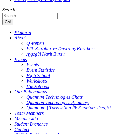
Search:
Platform
About
QWomen
Etik Kurallar ve Davranış Kuralları
Ayşegül Karlı Bursu
Events
Events
Event Statistics
High School
Workshops
Hackathons
Our Publications
Quantum Technologies Chats
Quantum Technologies Academy
Quantium | Türkiye’nin İlk Kuantum Dergisi
Team Members
Membership
Student Branches
Contact