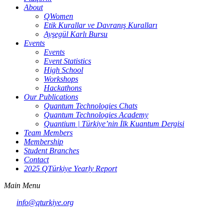
About
QWomen
Etik Kurallar ve Davranış Kuralları
Ayşegül Karlı Bursu
Events
Events
Event Statistics
High School
Workshops
Hackathons
Our Publications
Quantum Technologies Chats
Quantum Technologies Academy
Quantium | Türkiye’nin İlk Kuantum Dergisi
Team Members
Membership
Student Branches
Contact
2025 QTürkiye Yearly Report
Main Menu
info@qturkiye.org