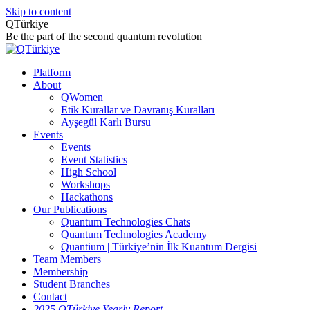
Skip to content
QTürkiye
Be the part of the second quantum revolution
Platform
About
QWomen
Etik Kurallar ve Davranış Kuralları
Ayşegül Karlı Bursu
Events
Events
Event Statistics
High School
Workshops
Hackathons
Our Publications
Quantum Technologies Chats
Quantum Technologies Academy
Quantium | Türkiye’nin İlk Kuantum Dergisi
Team Members
Membership
Student Branches
Contact
2025 QTürkiye Yearly Report