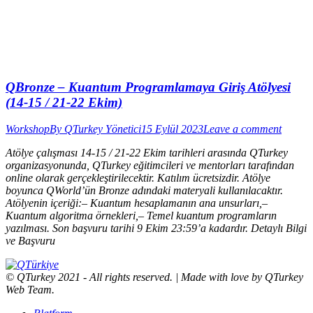
QBronze – Kuantum Programlamaya Giriş Atölyesi
(14-15 / 21-22 Ekim)
Workshop
By
QTurkey Yönetici
15 Eylül 2023
Leave a comment
Atölye çalışması 14-15 / 21-22 Ekim tarihleri arasında QTurkey
organizasyonunda, QTurkey eğitimcileri ve mentorları tarafından
online olarak gerçekleştirilecektir. Katılım ücretsizdir. Atölye
boyunca QWorld’ün Bronze adındaki materyali kullanılacaktır.
Atölyenin içeriği:– Kuantum hesaplamanın ana unsurları,–
Kuantum algoritma örnekleri,– Temel kuantum programların
yazılması. Son başvuru tarihi 9 Ekim 23:59’a kadardır. Detaylı Bilgi
ve Başvuru
© QTurkey 2021 - All rights reserved. | Made with love by QTurkey
Web Team.