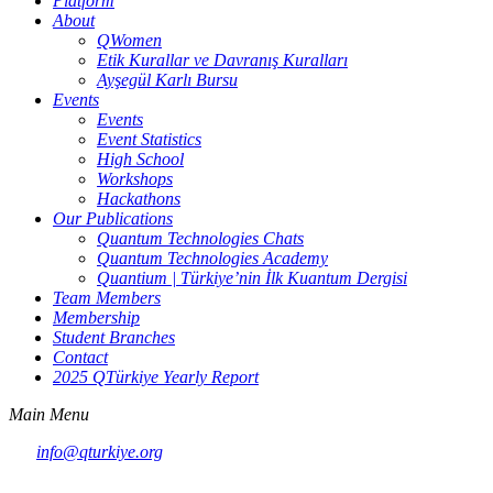
Platform
About
QWomen
Etik Kurallar ve Davranış Kuralları
Ayşegül Karlı Bursu
Events
Events
Event Statistics
High School
Workshops
Hackathons
Our Publications
Quantum Technologies Chats
Quantum Technologies Academy
Quantium | Türkiye’nin İlk Kuantum Dergisi
Team Members
Membership
Student Branches
Contact
2025 QTürkiye Yearly Report
Main Menu
info@qturkiye.org