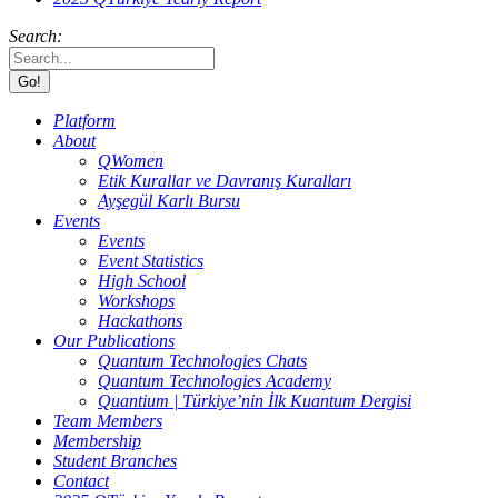
Search:
Platform
About
QWomen
Etik Kurallar ve Davranış Kuralları
Ayşegül Karlı Bursu
Events
Events
Event Statistics
High School
Workshops
Hackathons
Our Publications
Quantum Technologies Chats
Quantum Technologies Academy
Quantium | Türkiye’nin İlk Kuantum Dergisi
Team Members
Membership
Student Branches
Contact