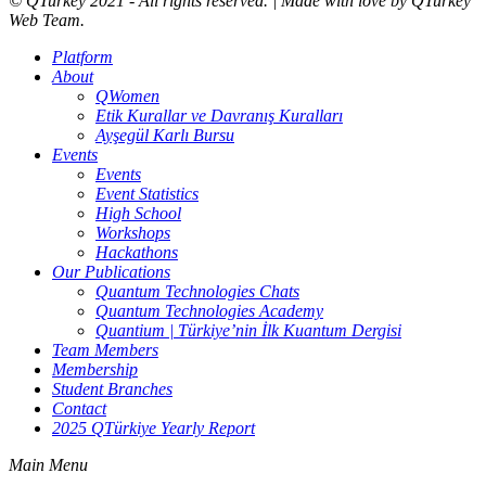
© QTurkey 2021 - All rights reserved. | Made with love by QTurkey
Web Team.
Platform
About
QWomen
Etik Kurallar ve Davranış Kuralları
Ayşegül Karlı Bursu
Events
Events
Event Statistics
High School
Workshops
Hackathons
Our Publications
Quantum Technologies Chats
Quantum Technologies Academy
Quantium | Türkiye’nin İlk Kuantum Dergisi
Team Members
Membership
Student Branches
Contact
2025 QTürkiye Yearly Report
Main Menu