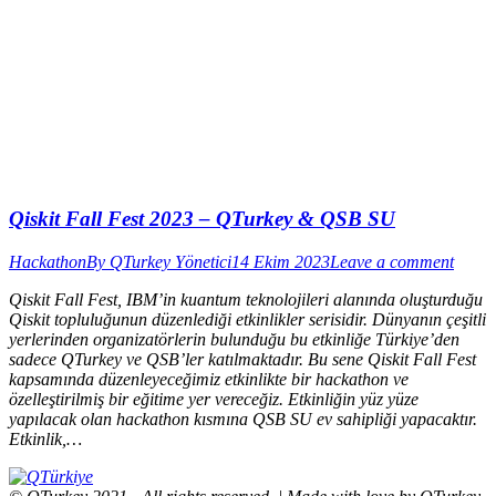
Qiskit Fall Fest 2023 – QTurkey & QSB SU
Hackathon
By
QTurkey Yönetici
14 Ekim 2023
Leave a comment
Qiskit Fall Fest, IBM’in kuantum teknolojileri alanında oluşturduğu
Qiskit topluluğunun düzenlediği etkinlikler serisidir. Dünyanın çeşitli
yerlerinden organizatörlerin bulunduğu bu etkinliğe Türkiye’den
sadece QTurkey ve QSB’ler katılmaktadır. Bu sene Qiskit Fall Fest
kapsamında düzenleyeceğimiz etkinlikte bir hackathon ve
özelleştirilmiş bir eğitime yer vereceğiz. Etkinliğin yüz yüze
yapılacak olan hackathon kısmına QSB SU ev sahipliği yapacaktır.
Etkinlik,…