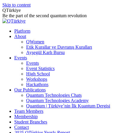
Skip to content
QTürkiye
Be the part of the second quantum revolution
Platform
About
QWomen
Etik Kurallar ve Davranış Kuralları
Ayşegül Karlı Bursu
Events
Events
Event Statistics
High School
Workshops
Hackathons
Our Publications
Quantum Technologies Chats
Quantum Technologies Academy
Quantium | Türkiye’nin İlk Kuantum Dergisi
Team Members
Membership
Student Branches
Contact
2025 QTürkiye Yearly Report