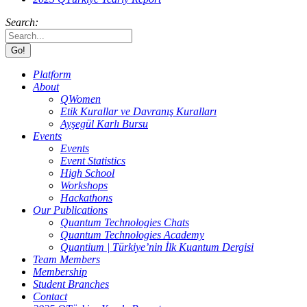
Search:
Platform
About
QWomen
Etik Kurallar ve Davranış Kuralları
Ayşegül Karlı Bursu
Events
Events
Event Statistics
High School
Workshops
Hackathons
Our Publications
Quantum Technologies Chats
Quantum Technologies Academy
Quantium | Türkiye’nin İlk Kuantum Dergisi
Team Members
Membership
Student Branches
Contact